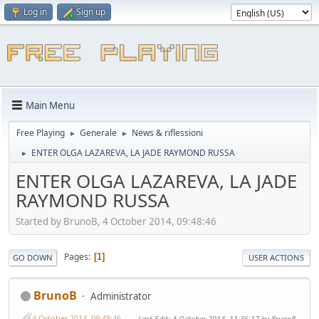
Log in
Sign up
Main Menu
Free Playing
Generale
News & riflessioni
►
►
ENTER OLGA LAZAREVA, LA JADE RAYMOND RUSSA
►
ENTER OLGA LAZAREVA, LA JADE
RAYMOND RUSSA
Started by BrunoB, 4 October 2014, 09:48:46
Pages
1
GO DOWN
USER ACTIONS
BrunoB
Administrator
4 October 2014, 09:48:46
Last Edit
: 4 October 2014, 11:36:17 by BrunoB