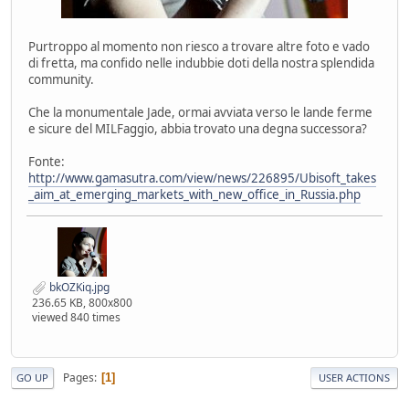
Purtroppo al momento non riesco a trovare altre foto e vado
di fretta, ma confido nelle indubbie doti della nostra splendida
community.
Che la monumentale Jade, ormai avviata verso le lande ferme
e sicure del MILFaggio, abbia trovato una degna successora?
Fonte:
http://www.gamasutra.com/view/news/226895/Ubisoft_takes
_aim_at_emerging_markets_with_new_office_in_Russia.php
bkOZKiq.jpg
236.65 KB, 800x800
viewed 840 times
Pages
1
GO UP
USER ACTIONS