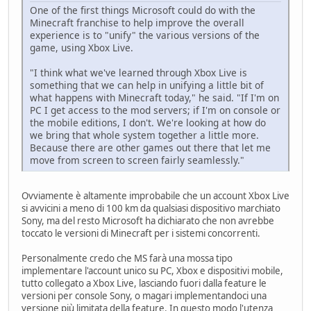
One of the first things Microsoft could do with the
Minecraft franchise to help improve the overall
experience is to "unify" the various versions of the
game, using Xbox Live.
"I think what we've learned through Xbox Live is
something that we can help in unifying a little bit of
what happens with Minecraft today," he said. "If I'm on
PC I get access to the mod servers; if I'm on console or
the mobile editions, I don't. We're looking at how do
we bring that whole system together a little more.
Because there are other games out there that let me
move from screen to screen fairly seamlessly."
Ovviamente è altamente improbabile che un account Xbox Live
si avvicini a meno di 100 km da qualsiasi dispositivo marchiato
Sony, ma del resto Microsoft ha dichiarato che non avrebbe
toccato le versioni di Minecraft per i sistemi concorrenti.
Personalmente credo che MS farà una mossa tipo
implementare l'account unico su PC, Xbox e dispositivi mobile,
tutto collegato a Xbox Live, lasciando fuori dalla feature le
versioni per console Sony, o magari implementandoci una
versione più limitata della feature. In questo modo l'utenza