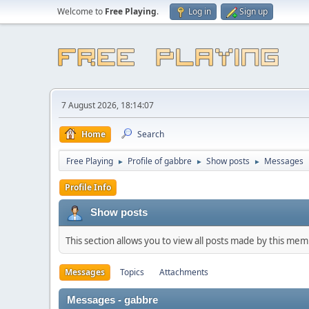
Welcome to
Free Playing
.
Log in
Sign up
7 August 2026, 18:14:07
Home
Search
Free Playing
Profile of gabbre
Show posts
Messages
►
►
►
Profile Info
Show posts
This section allows you to view all posts made by this me
Messages
Topics
Attachments
Messages - gabbre