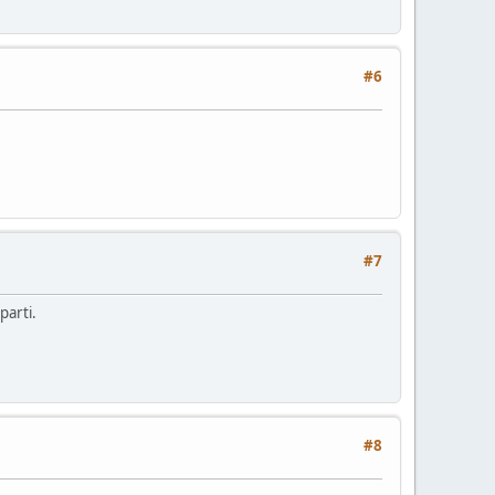
#6
#7
parti.
#8