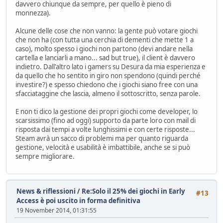
davvero chiunque da sempre, per quello è pieno di
monnezza).
Alcune delle cose che non vanno: la gente può votare giochi
che non ha (con tutta una cerchia di dementi che mette 1 a
caso), molto spesso i giochi non partono (devi andare nella
cartella e lanciarli a mano... sad but true), il client è davvero
indietro. Dall'altro lato i gamers su Desura da mia esperienza e
da quello che ho sentito in giro non spendono (quindi perché
investire?) e spesso chiedono che i giochi siano free con una
sfacciataggine che lascia, almeno il sottoscritto, senza parole.
E non ti dico la gestione dei propri giochi come developer, lo
scarsissimo (fino ad oggi) supporto da parte loro con mail di
risposta dai tempi a volte lunghissimi e con certe risposte...
Steam avrà un sacco di problemi ma per quanto riguarda
gestione, velocità e usabilità è imbattibile, anche se si può
sempre migliorare.
News & riflessioni
/
Re:Solo il 25% dei giochi in Early
#13
Access è poi uscito in forma definitiva
19 November 2014, 01:31:55