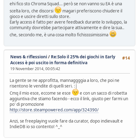
ehi fico sto Chroma Squad... però se non vanno su EA è una
scelta loro, che discorsi
magari preferiscono chiudere il
gioco e uscire diretti sullo store.
Early access è fatto per avere feedback durante lo sviluppo, la
community dovrebbe partecipare attivamente e dire la sua..
che, secondo me, è una cosa molto fichissssimissima
News & riflessioni
/
Re:Solo il 25% dei giochi in Early
#14
Access è poi uscito in forma definitiva
19 November 2014, 00:05:42
La gente se ne approfitta, mannaggggia a loro, che poi ne
risentono le vendite di quelli seri. :|
Cmq il mio esce, eccome se esce
e con un sacco di robetta
aggiuntiva che stiamo facendo - ecco il link, giusto per farmi un
po' di promozione
http://store.steampowered.com/app/324390/
Anzi, se freeplaying vuole fare da curator, dopo indievault e
IndieDB io so contento! ^_^