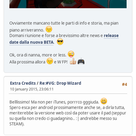
Ovviamente mancano tutte le parti di info e storia, ma pian
piano arriveranno.
Domani riunione e forse a brevissimo altre news e
release
date dalla nuova BETA
.
Ok, ora di nanna, more or less.
Alla prossima allora
e W FP!
Extra Credits
/
Re:#VG: Drop Wizard
#4
10 January 2015, 23:06:11
Belllissimo! Ma non per iTunes, porrrco gggiuda.
Spero esca per android prossimamente anche se, a dirla tutta,
meriterebbe la versione web così da poter usare il pad (seppur
su quella non credo ci guadagnino.. :| andrebbe messo su
STEAM).