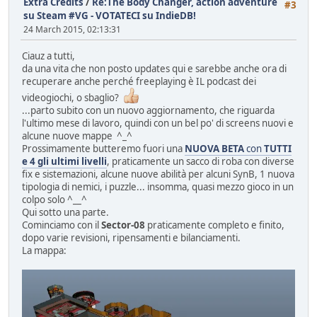
Extra Credits
/
Re:The Body Changer, action adventure
#3
su Steam #VG - VOTATECI su IndieDB!
24 March 2015, 02:13:31
Ciauz a tutti,
da una vita che non posto updates qui e sarebbe anche ora di
recuperare anche perché freeplaying è IL podcast dei
videogiochi, o sbaglio?
...parto subito con un nuovo aggiornamento, che riguarda
l'ultimo mese di lavoro, quindi con un bel po' di screens nuovi e
alcune nuove mappe ^_^
Prossimamente butteremo fuori una
NUOVA BETA
con
TUTTI
e 4 gli ultimi livelli
, praticamente un sacco di roba con diverse
fix e sistemazioni, alcune nuove abilità per alcuni SynB, 1 nuova
tipologia di nemici, i puzzle... insomma, quasi mezzo gioco in un
colpo solo ^__^
Qui sotto una parte.
Cominciamo con il
Sector-08
praticamente completo e finito,
dopo varie revisioni, ripensamenti e bilanciamenti.
La mappa: