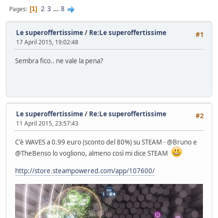
2
3
...
8
Pages
1
Le superoffertissime
/
Re:Le superoffertissime
#1
17 April 2015, 19:02:48
Sembra fico.. ne vale la pena?
Le superoffertissime
/
Re:Le superoffertissime
#2
11 April 2015, 23:57:43
C'è WAVES a 0.99 euro (sconto del 80%) su STEAM - @Bruno e
@TheBenso lo vogliono, almeno così mi dice STEAM
http://store.steampowered.com/app/107600/