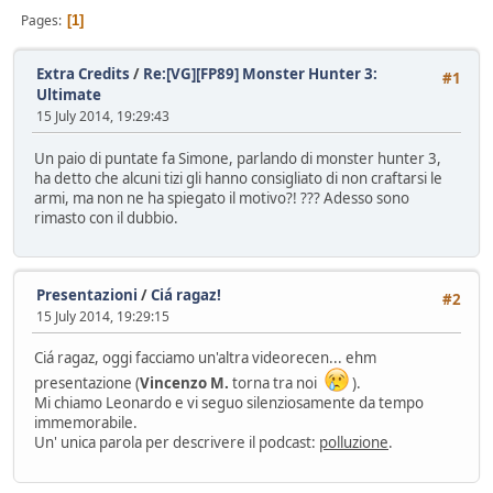
Pages
1
Extra Credits
/
Re:[VG][FP89] Monster Hunter 3:
#1
Ultimate
15 July 2014, 19:29:43
Un paio di puntate fa Simone, parlando di monster hunter 3,
ha detto che alcuni tizi gli hanno consigliato di non craftarsi le
armi, ma non ne ha spiegato il motivo?! ??? Adesso sono
rimasto con il dubbio.
Presentazioni
/
Ciá ragaz!
#2
15 July 2014, 19:29:15
Ciá ragaz, oggi facciamo un'altra videorecen... ehm
presentazione (
Vincenzo M.
torna tra noi
).
Mi chiamo Leonardo e vi seguo silenziosamente da tempo
immemorabile.
Un' unica parola per descrivere il podcast:
polluzione
.