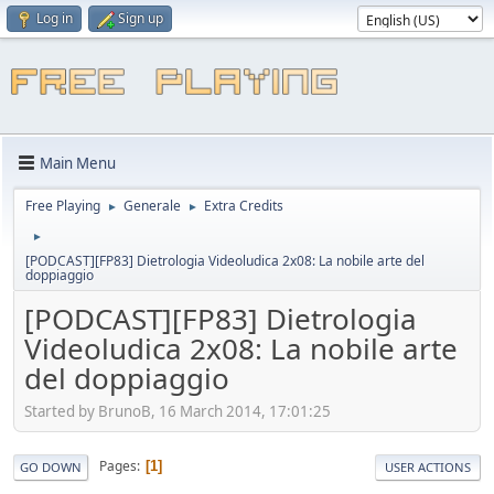
Log in
Sign up
Main Menu
Free Playing
Generale
Extra Credits
►
►
►
[PODCAST][FP83] Dietrologia Videoludica 2x08: La nobile arte del
doppiaggio
[PODCAST][FP83] Dietrologia
Videoludica 2x08: La nobile arte
del doppiaggio
Started by BrunoB, 16 March 2014, 17:01:25
Pages
1
GO DOWN
USER ACTIONS