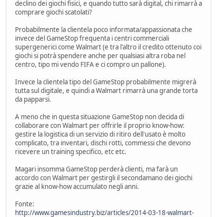
declino dei giochi fisici, e quando tutto sarà digital, chi rimarrà a
comprare giochi scatolati?
Probabilmente la clientela poco informata/appassionata che
invece del GameStop frequenta i centri commerciali
supergenerici come Walmart (e tra l'altro il credito ottenuto coi
giochi si potrà spendere anche per qualsiasi altra roba nel
centro, tipo mi vendo FIFA e ci compro un pallone).
Invece la clientela tipo del GameStop probabilmente migrerà
tutta sul digitale, e quindi a Walmart rimarrà una grande torta
da papparsi.
A meno che in questa situazione GameStop non decida di
collaborare con Walmart per offrirle il proprio know-how:
gestire la logistica di un servizio di ritiro dell'usato è molto
complicato, tra inventari, dischi rotti, commessi che devono
ricevere un training specifico, etc etc.
Magari insomma GameStop perderà clienti, ma farà un
accordo con Walmart per gestirgli il secondamano dei giochi
grazie al know-how accumulato negli anni.
Fonte:
http://www.gamesindustry.biz/articles/2014-03-18-walmart-