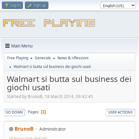
Log in
Sign up
Main Menu
Free Playing
Generale
News & riflessioni
►
►
Walmart si butta sul business dei giochi usati
►
Walmart si butta sul business dei
giochi usati
Started by BrunoB, 18 March 2014, 09:42:45
Pages
1
GO DOWN
USER ACTIONS
BrunoB
Administrator
18 March 2014, 09:42:45