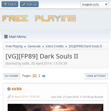
Log in
Sign up
Main Menu
Free Playing
Generale
Extra Credits
[VG][FP89] Dark Souls II
►
►
►
[VG][FP89] Dark Souls II
Started by sickk, 30 April 2014, 13:59:39
2
Pages
1
GO DOWN
USER ACTIONS
sickk
30 April 2014, 13:59:39
Last Edit
: 27 June 2014, 17:47:00 by BrunoB