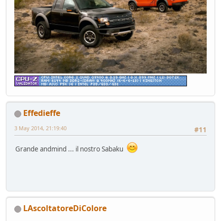
Effedieffe
3 May 2014, 21:19:40
#11
Grande andmind ... il nostro Sabaku
LAscoltatoreDiColore