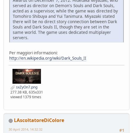
Awards on December 7, 2012. Hidetaka Miyazaki, who
served as director on Demon's Souls and Dark Souls,
acted as a supervisor, while the game was directed by
Tomohiro Shibuya and Yui Tanimura. Miyazaki stated
there will be no direct story connection between Dark
Souls and Dark Souls II, though they are set in the
same world. The game uses dedicated multiplayer
servers.
Per maggiori informazioni:
http://en.wikipedia.org/wiki/Dark_Souls_II
sxZyOn7.png
277.38 KB, 635x331
viewed 1379 times
LAscoltatoreDiColore
30 April 2014, 14:32:32
#1