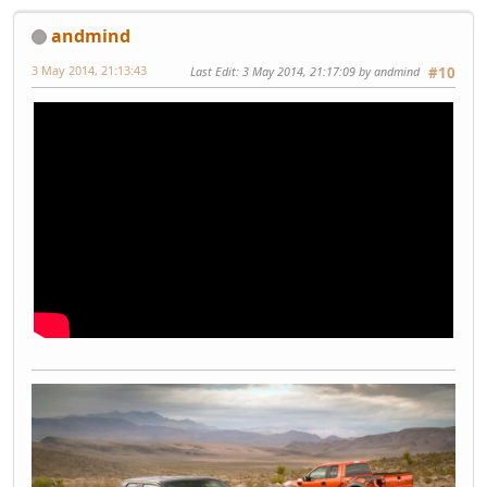
andmind
3 May 2014, 21:13:43
Last Edit
: 3 May 2014, 21:17:09 by andmind
#10