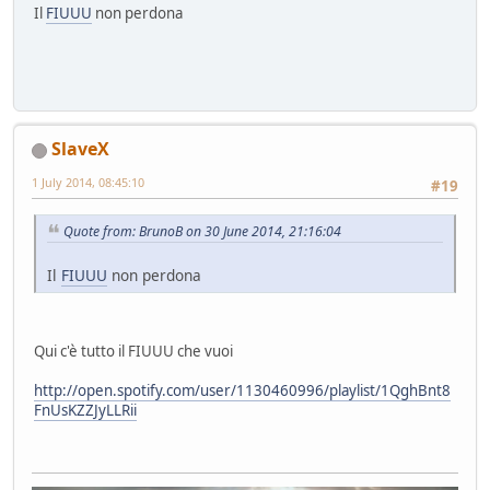
Il
FIUUU
non perdona
SlaveX
1 July 2014, 08:45:10
#19
Quote from: BrunoB on 30 June 2014, 21:16:04
Il
FIUUU
non perdona
Qui c'è tutto il FIUUU che vuoi
http://open.spotify.com/user/1130460996/playlist/1QghBnt8
FnUsKZZJyLLRii