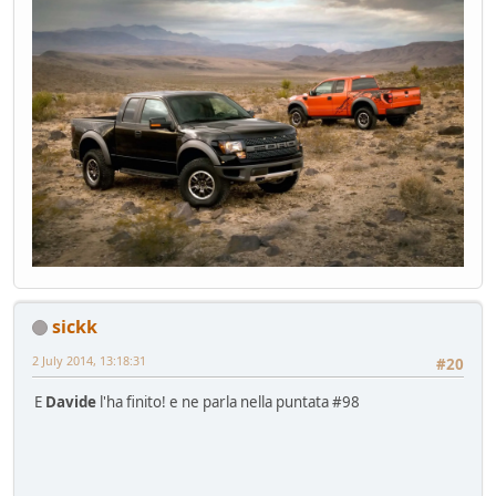
sickk
2 July 2014, 13:18:31
#20
E
Davide
l'ha finito! e ne parla nella puntata #98