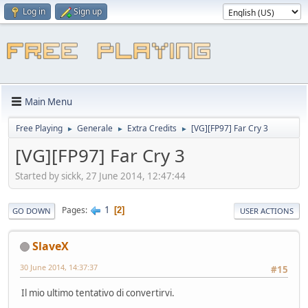
Log in
Sign up
Main Menu
Free Playing
Generale
Extra Credits
[VG][FP97] Far Cry 3
►
►
►
[VG][FP97] Far Cry 3
Started by sickk, 27 June 2014, 12:47:44
1
Pages
2
GO DOWN
USER ACTIONS
SlaveX
30 June 2014, 14:37:37
#15
Il mio ultimo tentativo di convertirvi.