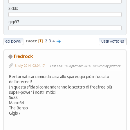
Sickk:
gigi97:
2
3
4
Pages
1
GO DOWN
USER ACTIONS
fredrock
18 July 2014, 02:04:17
Last Edit
: 14 September 2014, 14:30:58 by fredrock
Bentornati cari amici da casa allo spareggio più infuocato
dell'internet!
In questa sfida si contenderanno lo scettro di freefree più
super-power i nostri mitici:
Sickk
Mario64
The Benso
Gigi97