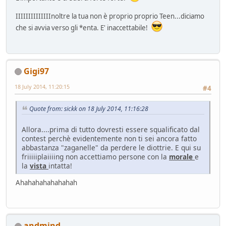
IIIIIIIIIIIIIInoltre la tua non è proprio proprio Teen...diciamo
che si avvia verso gli *enta. E' inaccettabile!
Gigi97
18 July 2014, 11:20:15
#4
Quote from: sickk on 18 July 2014, 11:16:28
Allora....prima di tutto dovresti essere squalificato dal
contest perchè evidentemente non ti sei ancora fatto
abbastanza "zaganelle" da perdere le diottrie. E qui su
friiiiiplaiiiing non accettiamo persone con la
morale
e
la
vista
intatta!
Ahahahahahahahah
andmind