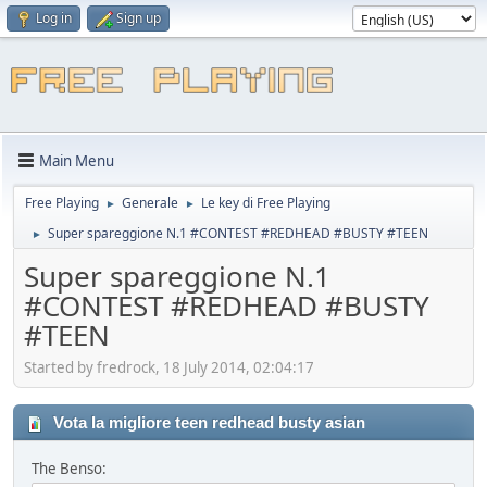
Log in
Sign up
Main Menu
Free Playing
Generale
Le key di Free Playing
►
►
Super spareggione N.1 #CONTEST #REDHEAD #BUSTY #TEEN
►
Super spareggione N.1
#CONTEST #REDHEAD #BUSTY
#TEEN
Started by fredrock, 18 July 2014, 02:04:17
Vota la migliore teen redhead busty asian
The Benso: