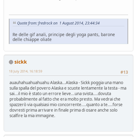
Quote from: fredrock on 1 August 2014, 23:44:34
Re delle gif anali, principe degli yoga pants, barone
delle chiappe oliate
sickk
18 July 2014, 16:18:59
#13
auauhahuahuahuahu Alaska...Alaska - Sickk poggia una mano
sulla spalla del povero Alaska e scuote lentamente la testa - ma
sai...il mio è stato un errore lieve...una svista....dovuta
probabilmente al fatto che era molto presto. Ma vedrai che
spazzerò via qualsiasi mio concorrente....quanto a te....forse
dovresti prima arrivare in finale prima di osare anche solo
scalfire la mia immagine.