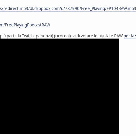
ts/redirect.mp3/dl.dropbox.com/u/787990/Free_Playing/FP104RAW.mp
com/FreePlayingPodcastRAW
n più parti da Twitch, pazienza) (ricordatevi di votare le puntate RAW
per la 