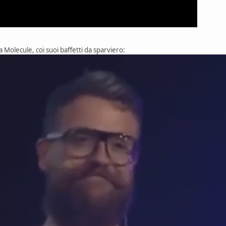
a Molecule, coi suoi baffetti da sparviero: