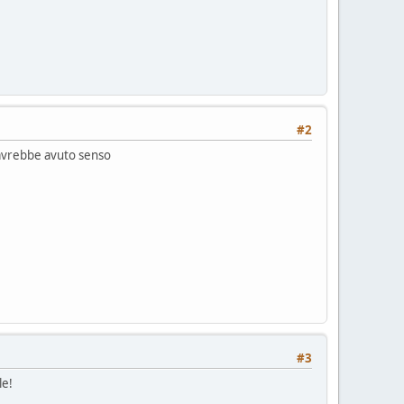
#2
 avrebbe avuto senso
#3
le!