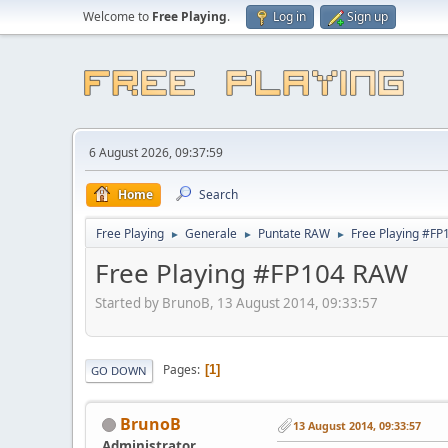
Welcome to
Free Playing
.
Log in
Sign up
6 August 2026, 09:37:59
Home
Search
Free Playing
Generale
Puntate RAW
Free Playing #F
►
►
►
Free Playing #FP104 RAW
Started by BrunoB, 13 August 2014, 09:33:57
Pages
1
GO DOWN
BrunoB
13 August 2014, 09:33:57
Administrator