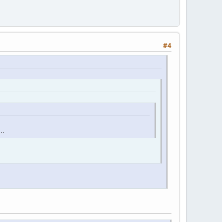
#4
..