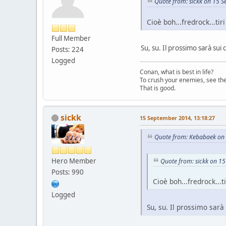
Quote from: sickk on 15 
Cioè boh...fredrock...tir
Full Member
Su, su. Il prossimo sarà sui 
Posts: 224
Logged
Conan, what is best in life?
To crush your enemies, see th
That is good.
sickk
15 September 2014, 13:18:27
Quote from: Kebabaek on
Hero Member
Quote from: sickk on 1
Posts: 990
Cioè boh...fredrock...t
Logged
Su, su. Il prossimo sarà 