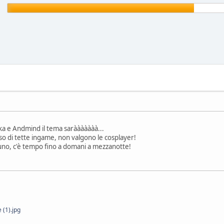
ka e Andmind il tema sarààààààà...
nso di tette ingame, non valgono le cosplayer!
uno, c'è tempo fino a domani a mezzanotte!
 (1).jpg