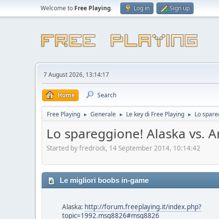
Welcome to
Free Playing
.
Log in
Sign up
7 August 2026, 13:14:17
Home
Search
Free Playing
Generale
Le key di Free Playing
Lo spar
►
►
►
Lo spareggione! Alaska v
Started by fredrock, 14 September 2014, 10:14:42
Le migliori boobs in-game
Alaska:
http://forum.freeplaying.it/index.php?
topic=1992.msg8826#msg8826