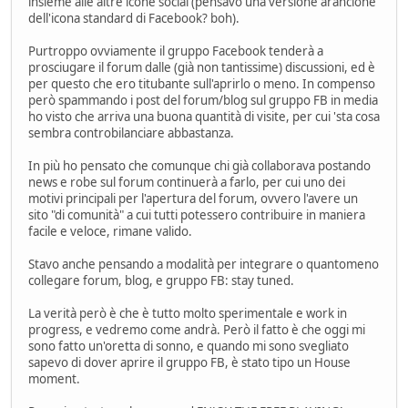
insieme alle altre icone social (pensavo una versione arancione
dell'icona standard di Facebook? boh).
Purtroppo ovviamente il gruppo Facebook tenderà a
prosciugare il forum dalle (già non tantissime) discussioni, ed è
per questo che ero titubante sull'aprirlo o meno. In compenso
però spammando i post del forum/blog sul gruppo FB in media
ho visto che arriva una buona quantità di visite, per cui 'sta cosa
sembra controbilanciare abbastanza.
In più ho pensato che comunque chi già collaborava postando
news e robe sul forum continuerà a farlo, per cui uno dei
motivi principali per l'apertura del forum, ovvero l'avere un
sito "di comunità" a cui tutti potessero contribuire in maniera
facile e veloce, rimane valido.
Stavo anche pensando a modalità per integrare o quantomeno
collegare forum, blog, e gruppo FB: stay tuned.
La verità però è che è tutto molto sperimentale e work in
progress, e vedremo come andrà. Però il fatto è che oggi mi
sono fatto un'oretta di sonno, e quando mi sono svegliato
sapevo di dover aprire il gruppo FB, è stato tipo un House
moment.