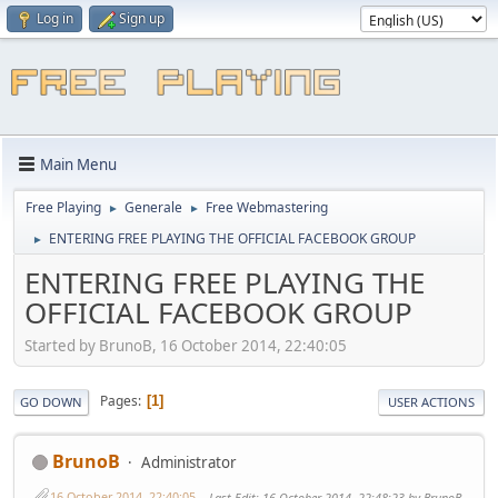
Log in
Sign up
Main Menu
Free Playing
Generale
Free Webmastering
►
►
ENTERING FREE PLAYING THE OFFICIAL FACEBOOK GROUP
►
ENTERING FREE PLAYING THE
OFFICIAL FACEBOOK GROUP
Started by BrunoB, 16 October 2014, 22:40:05
Pages
1
GO DOWN
USER ACTIONS
BrunoB
Administrator
16 October 2014, 22:40:05
Last Edit
: 16 October 2014, 22:48:23 by BrunoB