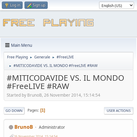
Log in
Sign up
Main Menu
Free Playing
Generale
#FreeLIVE
►
►
#MITICODAVIDE VS. IL MONDO #FreeLIVE #RAW
►
#MITICODAVIDE VS. IL MONDO
#FreeLIVE #RAW
Started by BrunoB, 26 November 2014, 15:14:54
Pages
1
GO DOWN
USER ACTIONS
BrunoB
Administrator
26 November 2014, 15:14:54