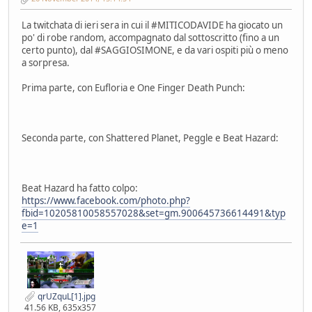
La twitchata di ieri sera in cui il #MITICODAVIDE ha giocato un
po' di robe random, accompagnato dal sottoscritto (fino a un
certo punto), dal #SAGGIOSIMONE, e da vari ospiti più o meno
a sorpresa.
Prima parte, con Eufloria e One Finger Death Punch:
Seconda parte, con Shattered Planet, Peggle e Beat Hazard:
Beat Hazard ha fatto colpo:
https://www.facebook.com/photo.php?
fbid=10205810058557028&set=gm.900645736614491&typ
e=1
qrUZquL[1].jpg
41.56 KB, 635x357