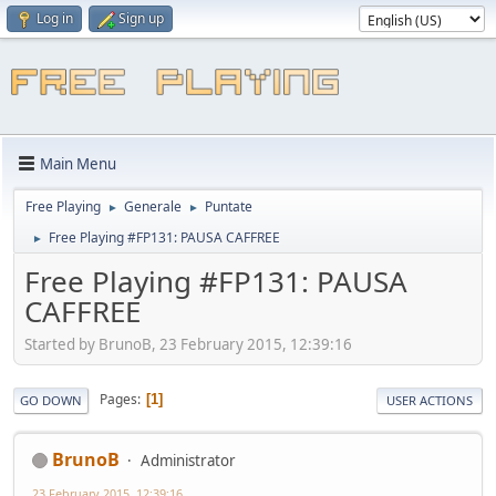
Log in
Sign up
Main Menu
Free Playing
Generale
Puntate
►
►
Free Playing #FP131: PAUSA CAFFREE
►
Free Playing #FP131: PAUSA
CAFFREE
Started by BrunoB, 23 February 2015, 12:39:16
Pages
1
GO DOWN
USER ACTIONS
BrunoB
Administrator
23 February 2015, 12:39:16