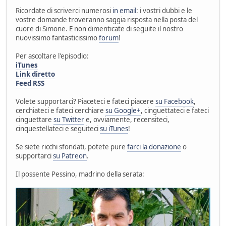
Ricordate di scriverci numerosi
in email
: i vostri dubbi e le
vostre domande troveranno saggia risposta nella posta del
cuore di Simone. E non dimenticate di seguite il nostro
nuovissimo fantasticissimo
forum
!
Per ascoltare l'episodio:
iTunes
Link diretto
Feed RSS
Volete supportarci? Piaceteci e fateci piacere
su Facebook
,
cerchiateci e fateci cerchiare
su Google+
, cinguettateci e fateci
cinguettare
su Twitter
e, ovviamente, recensiteci,
cinquestellateci e seguiteci
su iTunes
!
Se siete ricchi sfondati, potete pure
farci la donazione
o
supportarci
su Patreon
.
Il possente Pessino, madrino della serata: