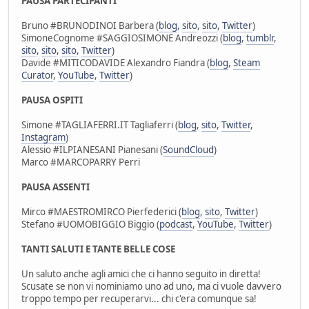
PAUSA PARTECIPANTI
Bruno #BRUNODINOI Barbera (
blog
,
sito
,
sito
,
Twitter
)
SimoneCognome #SAGGIOSIMONE Andreozzi (
blog
,
tumblr
,
sito
,
sito
,
sito
,
Twitter
)
Davide #MITICODAVIDE Alexandro Fiandra (
blog
,
Steam
Curator
,
YouTube
,
Twitter
)
PAUSA OSPITI
Simone #TAGLIAFERRI.IT Tagliaferri (
blog
,
sito
,
Twitter
,
Instagram
)
Alessio #ILPIANESANI Pianesani (
SoundCloud
)
Marco #MARCOPARRY Perri
PAUSA ASSENTI
Mirco #MAESTROMIRCO Pierfederici (
blog
,
sito
,
Twitter
)
Stefano #UOMOBIGGIO Biggio (
podcast
,
YouTube
,
Twitter
)
TANTI SALUTI E TANTE BELLE COSE
Un saluto anche agli amici che ci hanno seguito in diretta!
Scusate se non vi nominiamo uno ad uno, ma ci vuole davvero
troppo tempo per recuperarvi... chi c'era comunque sa!