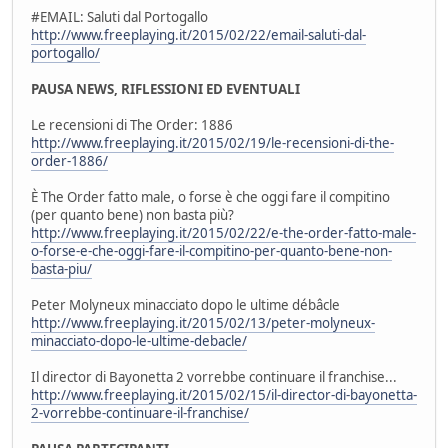
#EMAIL: Saluti dal Portogallo
http://www.freeplaying.it/2015/02/22/email-saluti-dal-
portogallo/
PAUSA NEWS, RIFLESSIONI ED EVENTUALI
Le recensioni di The Order: 1886
http://www.freeplaying.it/2015/02/19/le-recensioni-di-the-
order-1886/
È The Order fatto male, o forse è che oggi fare il compitino
(per quanto bene) non basta più?
http://www.freeplaying.it/2015/02/22/e-the-order-fatto-male-
o-forse-e-che-oggi-fare-il-compitino-per-quanto-bene-non-
basta-piu/
Peter Molyneux minacciato dopo le ultime débâcle
http://www.freeplaying.it/2015/02/13/peter-molyneux-
minacciato-dopo-le-ultime-debacle/
Il director di Bayonetta 2 vorrebbe continuare il franchise...
http://www.freeplaying.it/2015/02/15/il-director-di-bayonetta-
2-vorrebbe-continuare-il-franchise/