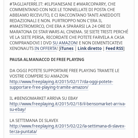
#TAGLIAFERRI.IT: #ILPIANESANI E #MARCOPARRY, CHE
COMMENTANO CON NOI LE TONNELLATE DI POSTA CHE
ABBIAMO RICEVUTO, E CI RACCONTANO TANTI ANEDDOTI
REDAZIONALI E NON. PURTROPPO NON C'ERA IL
#MAESTROMIRCO, CHE ERA A SPARARSI LA 24 ORE DI
MARATONA DI STAR WARS AL CINEMA. SE SIETE TRISTI PERCHÉ
VE LA SIETE PERSA, RICORDATE CHE POTETE FARVELA A CASA
COMPRANDOVI I DVD
SU AMAZON
! E NON DIMENTICATEVI
XENONAUTS
IN OFFERTA
! [
iTunes
|
Link diretto
|
Feed RSS
]
PAUSA ALMANACCO DI FREE PLAYING
DA OGGI POTETE SUPPORTARE FREE PLAYING TRAMITE LE
VOSTRE COMPERE SU AMAZON
http://www.freeplaying.it/2015/02/17/da-oggi-potete-
supportare-free-playing-tramite-amazon/
IL #BENSOMARKET ARRIVA SU EBAY
http://www.freeplaying.it/2015/02/18/il-bensomarket-arriva-
su-ebay/
LA SETTIMANA DI SLAVEX
http://www.freeplaying.it/2015/02/22/la-settimana-di-slavex-
terza-puntata/