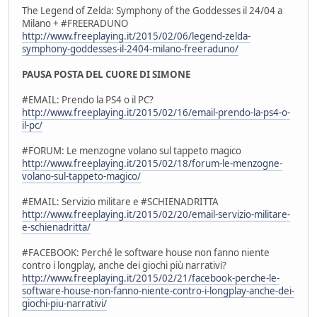
The Legend of Zelda: Symphony of the Goddesses il 24/04 a
Milano + #FREERADUNO
http://www.freeplaying.it/2015/02/06/legend-zelda-
symphony-goddesses-il-2404-milano-freeraduno/
PAUSA POSTA DEL CUORE DI SIMONE
#EMAIL: Prendo la PS4 o il PC?
http://www.freeplaying.it/2015/02/16/email-prendo-la-ps4-o-
il-pc/
#FORUM: Le menzogne volano sul tappeto magico
http://www.freeplaying.it/2015/02/18/forum-le-menzogne-
volano-sul-tappeto-magico/
#EMAIL: Servizio militare e #SCHIENADRITTA
http://www.freeplaying.it/2015/02/20/email-servizio-militare-
e-schienadritta/
#FACEBOOK: Perché le software house non fanno niente
contro i longplay, anche dei giochi più narrativi?
http://www.freeplaying.it/2015/02/21/facebook-perche-le-
software-house-non-fanno-niente-contro-i-longplay-anche-dei-
giochi-piu-narrativi/