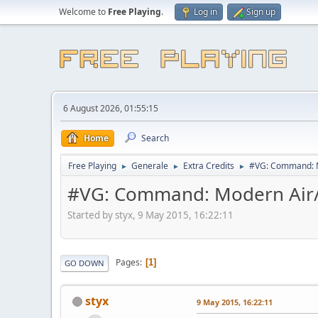
Welcome to
Free Playing
.
Log in
Sign up
6 August 2026, 01:55:15
Home
Search
Free Playing
Generale
Extra Credits
#VG: Command: M
►
►
►
#VG: Command: Modern Air/
Started by styx, 9 May 2015, 16:22:11
Pages
1
GO DOWN
styx
9 May 2015, 16:22:11