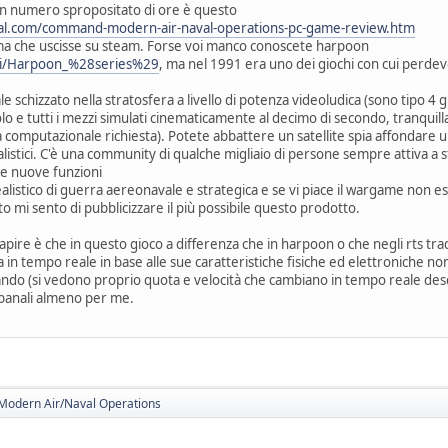
un numero spropositato di ore è questo
al.com/command-modern-air-naval-operations-pc-game-review.htm
ma che uscisse su steam. Forse voi manco conoscete harpoon
iki/Harpoon_%28series%29
, ma nel 1991 era uno dei giochi con cui perde
le schizzato nella stratosfera a livello di potenza videoludica (sono tipo 
olo e tutti i mezzi simulati cinematicamente al decimo di secondo, tranquill
a computazionale richiesta). Potete abbattere un satellite spia affondare
alistici. C'è una community di qualche migliaio di persone sempre attiva a s
re nuove funzioni
listico di guerra aereonavale e strategica e se vi piace il wargame non esi
 mi sento di pubblicizzare il più possibile questo prodotto.
capire è che in questo gioco a differenza che in harpoon o che negli rts tra
ata in tempo reale in base alle sue caratteristiche fisiche ed elettroniche n
ndo (si vedono proprio quota e velocità che cambiano in tempo reale descri
banali almeno per me.
odern Air/Naval Operations