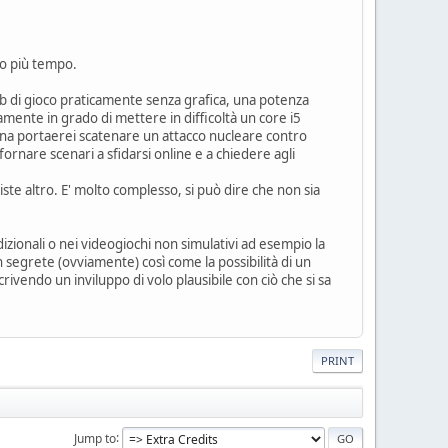
vo più tempo.
4 gb di gioco praticamente senza grafica, una potenza
amente in grado di mettere in difficoltà un core i5
 una portaerei scatenare un attacco nucleare contro
fornare scenari a sfidarsi online e a chiedere agli
ste altro. E' molto complesso, si può dire che non sia
dizionali o nei videogiochi non simulativi ad esempio la
on segrete (ovviamente) così come la possibilità di un
vendo un inviluppo di volo plausibile con ciò che si sa
PRINT
Jump to