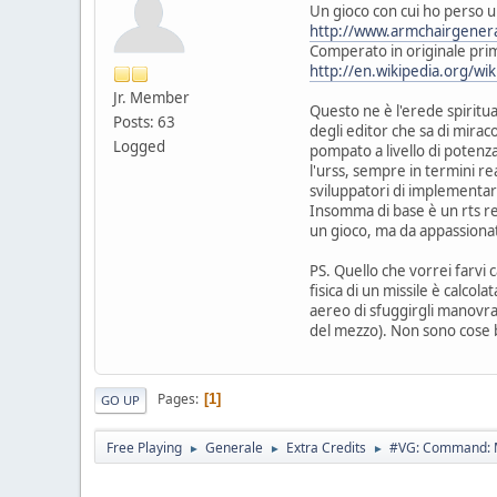
Un gioco con cui ho perso 
http://www.armchairgener
Comperato in originale pri
http://en.wikipedia.org/w
Jr. Member
Questo ne è l'erede spiritua
Posts: 63
degli editor che sa di mirac
Logged
pompato a livello di potenz
l'urss, sempre in termini re
sviluppatori di implementa
Insomma di base è un rts rea
un gioco, ma da appassionato
PS. Quello che vorrei farvi 
fisica di un missile è calcol
aereo di sfuggirgli manovra
del mezzo). Non sono cose 
Pages
1
GO UP
Free Playing
Generale
Extra Credits
#VG: Command: M
►
►
►