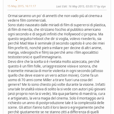
15 May 2015, 16:11:17
Last Edit
: 16 May 2015, 03:05:17 by styx
Ormai saranno un po' di annetti che non vado più al cinema a
vedere film commerciali.
Sono stato nauseato dalle miriadi di film di supereroi di plastica,
di film di merda, che strizzano l'occhio al pubblico americano
ogni secondo e di seguiti infiniti che Hollywood ci propina. Ma
questo seguito/reboot che dir si voglia, volevo rivederlo, sia
perchè Mad Max è seminale (il secondo capitolo è uno dei miei
film preferiti, nonchè pietra miliare per decine di altri anime,
manga, videogiochi e film) sia perchè amo i film apocalittici
testosteronici e quell'immaginario.
Devo dire che la scelta si è rivelata molto azzeccata, perchè
questo è un film folle, un'aggressione visiva e sonora, che
trasmette minaccia di morte violenta in ogni secondo (all'osso
quello che deve essere un vero action movie). Come fa un
uomo di 70 anni come Miller a tirare fuori una cosa del
genere? Me lo sono chiesto più volte durante la visione. Infatti
una tale brutalità visiva di solito la si vede con autori più giovani
(anzi proprio non la si vede). Ma qua parliamo di maestria, cura
e artigianato, la vera magia del cinema. Solo il montaggio avrà
richiesto un anno di postproduzione tale è la complessità delle
scene. Gli attori fanno tutti il loro lavoro egregiamente (anche
perchè giustamente se ne stanno zitti a differenza di quelli