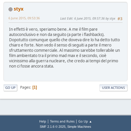
styx
6 June 2015, 09:53:36
Last Edit
: 6 June 2015, 09:57:36 by styx
#3
In effetti è vero, speriamo bene. A me il film pare
autoconclusivo e non da seguito (a parte i flashbacks).
Dopotutto comunque quello che doveva dire lo ha detto tutto
chiaro e forte. Non vedo il senso di seguiti a parte il mero
sfruttamento commerciale. Al massimo sarebbe tollerabile un
film ambientato tra il primo mad max e il secondo, cioè
vicinissimo alla guerra nucleare, che credo ai tempi del primo
non ci fosse ancora stata.
Pages
1
GO UP
USER ACTIONS
|
|
Help
Terms and Rules
Go Up ▲
,
SMF 2.1.6 © 2025
Simple Machines