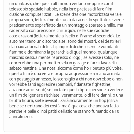
un qualcosa, che questi ultimi non vedono neppure con il
telescopio spaziale hubble, nella loro pretesa di fare film
d'azione computerizzati. Le scene d'azione motorizzata vera e
propria sono, letteralmente, un tritacarne, lo spettatore viene
praticamente sopraffatto da un montaggio sparato a mille, ma
cadenzato con precisione chirurgica, nelle sue caotiche
accelerazioni (letteralmente a livello di Frame al secondo). Le
auto meritano un discorso a se, sono dei mostri, dei destrieri
d'acciaio adornati di teschi, ingordi di cherosene e vomitanti
fiamme e dominano la gerarchia di quel mondo, qualunque
maschio sessualmente represso di oggi, se avesse i soldi, ne
coprerebbe una per mettersela in garage e farci i lavoretti il
sabato mattina. Una nota: siccome come ho ripetuto più volte,
questo film è una vera e propria aggressione a mano armata
con pestaggio annesso, lo sconsiglio a chi non dovrebbe o non
vorrebbe farsi aggredire (bambini, fidanzate fighettine,
anziani e amici snob) se portate questi tipi di persone a vedere
un film del genere rischiate, veramente, o di fare danni, o una
brutta figura, siete avvisati. Sarà sicuramente un flop (gli va
bene se rientrano dei costi), ma è qualcosa che andava fatto,
perchè le palle di noi patiti dell'azione stanno fumando da 10
anni almeno.