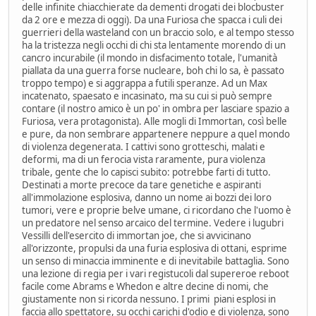
delle infinite chiacchierate da dementi drogati dei blocbuster
da 2 ore e mezza di oggi). Da una Furiosa che spacca i culi dei
guerrieri della wasteland con un braccio solo, e al tempo stesso
ha la tristezza negli occhi di chi sta lentamente morendo di un
cancro incurabile (il mondo in disfacimento totale, l'umanità
piallata da una guerra forse nucleare, boh chi lo sa, è passato
troppo tempo) e si aggrappa a futili speranze. Ad un Max
incatenato, spaesato e incasinato, ma su cui si può sempre
contare (il nostro amico è un po' in ombra per lasciare spazio a
Furiosa, vera protagonista). Alle mogli di Immortan, così belle
e pure, da non sembrare appartenere neppure a quel mondo
di violenza degenerata. I cattivi sono grotteschi, malati e
deformi, ma di un ferocia vista raramente, pura violenza
tribale, gente che lo capisci subito: potrebbe farti di tutto.
Destinati a morte precoce da tare genetiche e aspiranti
all'immolazione esplosiva, danno un nome ai bozzi dei loro
tumori, vere e proprie belve umane, ci ricordano che l'uomo è
un predatore nel senso arcaico del termine. Vedere i lugubri
Vessilli dell'esercito di immortan joe, che si avvicinano
all'orizzonte, propulsi da una furia esplosiva di ottani, esprime
un senso di minaccia imminente e di inevitabile battaglia. Sono
una lezione di regia per i vari registucoli dal supereroe reboot
facile come Abrams e Whedon e altre decine di nomi, che
giustamente non si ricorda nessuno. I primi piani esplosi in
faccia allo spettatore, su occhi carichi d'odio e di violenza, sono