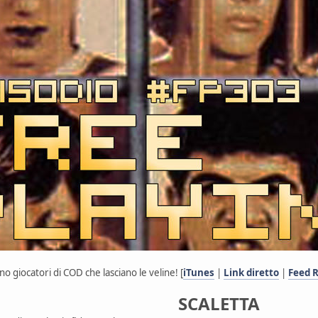
giocatori di COD che lasciano le veline! [
iTunes
|
Link diretto
|
Feed 
SCALETTA