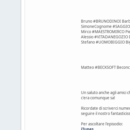
Bruno #BRUNODINOI Barb
SimoneCognome #SAGGIOS
Mirco #MAESTROMIRCO Pier
Alessio #VITADANEGOZIO D
Stefano #UOMOBIGGIO Big
Matteo #BECKSOFT Beconcin
Un saluto anche agli amici 
c'era comunque sa!
Ricordate di scriverci nume
seguire il nostro fantastici
Per ascoltare l'episodio:
iTunes