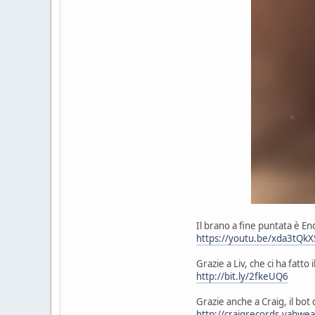
Il brano a fine puntata è En
https://youtu.be/xda3tQk
Grazie a Liv, che ci ha fatt
http://bit.ly/2fkeUQ6
Grazie anche a Craig, il bot 
http://craigrecords.yahwea