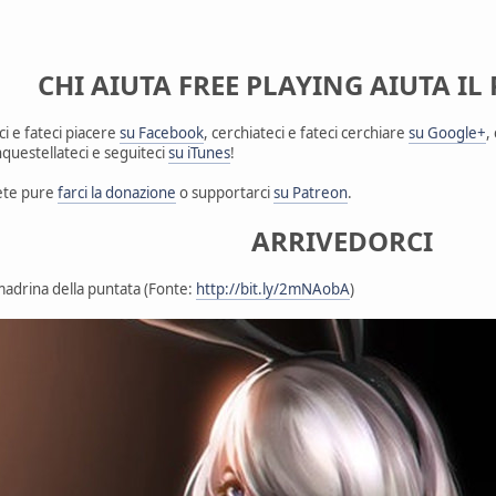
CHI AIUTA FREE PLAYING AIUTA I
i e fateci piacere
su Facebook
, cerchiateci e fateci cerchiare
su Google+
,
nquestellateci e seguiteci
su iTunes
!
tete pure
farci la donazione
o supportarci
su Patreon
.
ARRIVEDORCI
 madrina della puntata (Fonte:
http://bit.ly/2mNAobA
)