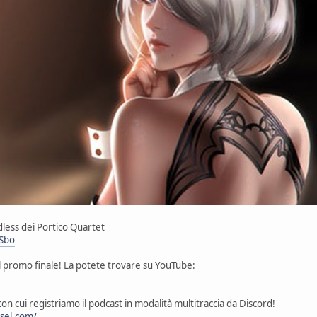
dless dei Portico Quartet
XSbo
o il promo finale! La potete trovare su YouTube:
con cui registriamo il podcast in modalità multitraccia da Discord!
sel.com/