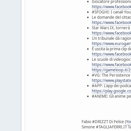
Giocatore professioni
https://www.faceboo
#SFOGHI: I canali Y
Le domande del citta
https://www.facebo
Star Wars IX, tornerà
https://www.faceboo
Un tribunale dà ragio
https://www.eurogame
È uscita la prima clip 
https://www.faceboo
Le scuole di videogioc
https://www.faceboo
https://gameloop.it/2
#VG: The Persistenc
https://www.playstati
#APP: L'app dei pod
https://play.google.
#ANIME: Gli anime pe
Fabio #DRIZZT Di Felice (
Yo
Simone #TAGLIAFERRI.IT Tag