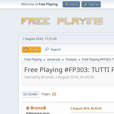
Welcome to
Free Playing
.
Log in
Sign up
7 August 2026, 17:21:45
Home
Search
Free Playing
Generale
Puntate
Free Playing #FP303:
►
►
►
Free Playing #FP303: TUTTI
Started by BrunoB, 2 August 2018, 09:40:36
Pages
1
GO DOWN
BrunoB
2 August 2018, 09:40:36
Administrator