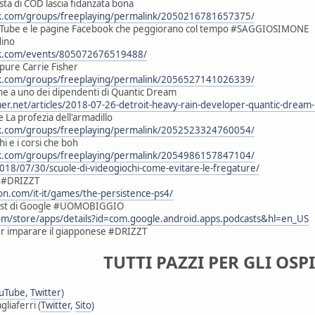
sta di COD lascia fidanzata bona
k.com/groups/freeplaying/permalink/2050216781657375/
ouTube e le pagine Facebook che peggiorano col tempo #SAGGIOSIMONE
dino
ok.com/events/805072676519488/
 pure Carrie Fisher
k.com/groups/freeplaying/permalink/2056527141026339/
ne a uno dei dipendenti di Quantic Dream
r.net/articles/2018-07-26-detroit-heavy-rain-developer-quantic-dream
de La profezia dell'armadillo
k.com/groups/freeplaying/permalink/2052523324760054/
hi e i corsi che boh
k.com/groups/freeplaying/permalink/2054986157847104/
018/07/30/scuole-di-videogiochi-come-evitare-le-fregature/
e #DRIZZT
on.com/it-it/games/the-persistence-ps4/
cast di Google #UOMOBIGGIO
com/store/apps/details?id=com.google.android.apps.podcasts&hl=en_US
r imparare il giapponese #DRIZZT
TUTTI PAZZI PER GLI OSPI
uTube
,
Twitter
)
liaferri (
Twitter
,
Sito
)