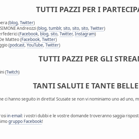
TUTTI PAZZI PER I PARTECI
era (
blog
,
Twitter
)
IMONE Andreozzi (
blog
,
tumblr
,
sito
,
sito
,
sito
,
Twitter
)
federici (
Facebook
,
blog
,
sito
,
Twitter
,
Instagram
)
e Matteo (
Facebook
,
Twitter
)
gio (
podcast
,
YouTube
,
Twitter
)
TUTTI PAZZI PER GLI STRE
i (
Twitch
)
TANTI SALUTI E TANTE BELLE
che ci hanno seguito in diretta! Scusate se non vi nominiamo uno ad uno, 
rosi
in email
: i vostri dubbi e le vostre domande troveranno saggia rispost
ssimo
gruppo Facebook
!