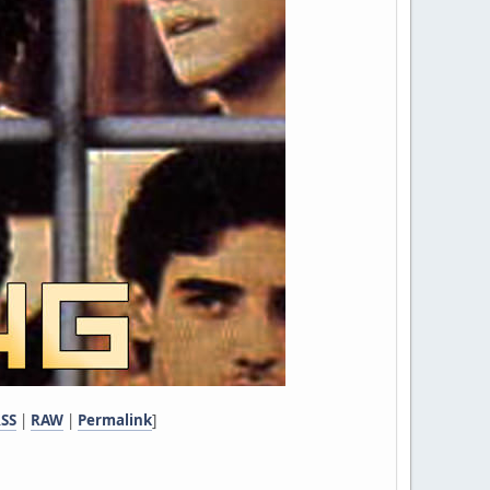
RSS
|
RAW
|
Permalink
]