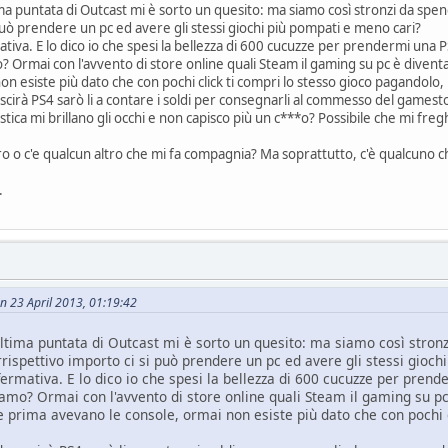
a puntata di Outcast mi è sorto un quesito: ma siamo così stronzi da spen
può prendere un pc ed avere gli stessi giochi più pompati e meno cari?
ativa. E lo dico io che spesi la bellezza di 600 cucuzze per prendermi una 
 Ormai con l'avvento di store online quali Steam il gaming su pc è diventa
on esiste più dato che con pochi click ti compri lo stesso gioco pagandolo
cirà PS4 sarò li a contare i soldi per consegnarli al commesso del games
stica mi brillano gli occhi e non capisco più un c***o? Possibile che mi fregh
ro o c'e qualcun altro che mi fa compagnia? Ma soprattutto, c'è qualcuno c
.
n 23 April 2013, 01:19:42
ltima puntata di Outcast mi è sorto un quesito: ma siamo così stron
rrispettivo importo ci si può prendere un pc ed avere gli stessi gioc
fermativa. E lo dico io che spesi la bellezza di 600 cucuzze per prend
mo? Ormai con l'avvento di store online quali Steam il gaming su pc 
 prima avevano le console, ormai non esiste più dato che con pochi cl