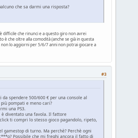
qualcuno che sa darmi una risposta?
 difficile che rinunci e a questo giro non avrei
o è che oltre alla comodità (anche se già in questa
e non lo aggiorni per 5/6/7 anni non potrai giocare a
#3
zi da spendere 500/600 € per una console al
hi più pompati e meno cari?
ermi una PS3.
è diventato una favola. Il fattore
ick ti compri lo stesso gioco pagandolo, ripeto,
del gamestop di turno. Ma perchè? Perchè ogni
c***o? Possibile che mi freghi ancora il fatto di