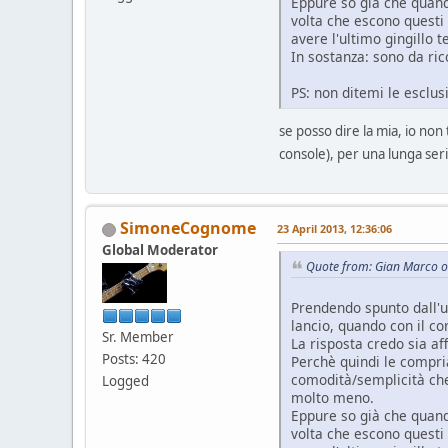
Eppure so già che quand
volta che escono questi 
avere l'ultimo gingillo 
In sostanza: sono da ri
PS: non ditemi le esclusi
se posso dire la mia, io non
console), per una lunga serie
SimoneCognome
23 April 2013, 12:36:06
Global Moderator
Quote from: Gian Marco o
Prendendo spunto dall'u
lancio, quando con il co
Sr. Member
La risposta credo sia af
Posts: 420
Perchè quindi le compria
comodità/semplicità che
Logged
molto meno.
Eppure so già che quand
volta che escono questi 