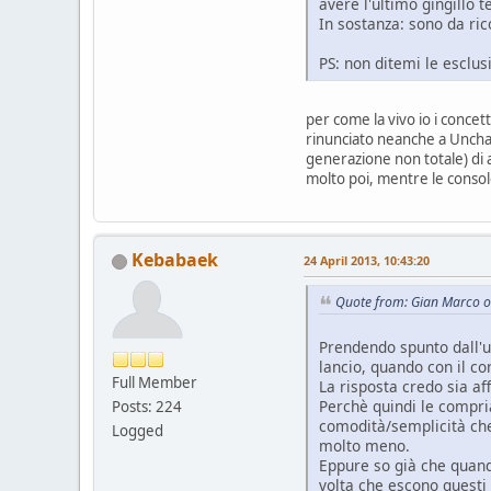
avere l'ultimo gingillo 
In sostanza: sono da ri
PS: non ditemi le esclusi
per come la vivo io i concet
rinunciato neanche a Unchar
generazione non totale) di a
molto poi, mentre le consol
Kebabaek
24 April 2013, 10:43:20
Quote from: Gian Marco o
Prendendo spunto dall'u
lancio, quando con il co
Full Member
La risposta credo sia af
Perchè quindi le compria
Posts: 224
comodità/semplicità che
Logged
molto meno.
Eppure so già che quand
volta che escono questi 