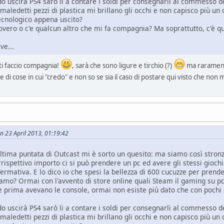
o uscirà PS4 sarò li a contare i soldi per consegnarli al commesso 
maledetti pezzi di plastica mi brillano gli occhi e non capisco più un 
tecnologico appena uscito?
covero o c'e qualcun altro che mi fa compagnia? Ma soprattutto, c'è 
ve...
 ti faccio compagnia!
, sarà che sono ligure e tirchio (?)
ma raramente
 di cose in cui "credo" e non so se sia il caso di postare qui visto che non 
n 23 April 2013, 01:19:42
ltima puntata di Outcast mi è sorto un quesito: ma siamo così stron
rrispettivo importo ci si può prendere un pc ed avere gli stessi gioc
fermativa. E lo dico io che spesi la bellezza di 600 cucuzze per prend
mo? Ormai con l'avvento di store online quali Steam il gaming su pc 
 prima avevano le console, ormai non esiste più dato che con pochi cl
o uscirà PS4 sarò li a contare i soldi per consegnarli al commesso 
maledetti pezzi di plastica mi brillano gli occhi e non capisco più un 