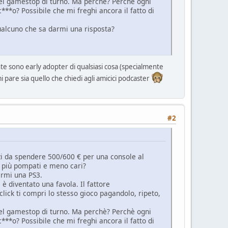
del gamestop di turno. Ma perchè? Perchè ogni
c***o? Possibile che mi freghi ancora il fatto di
qualcuno che sa darmi una risposta?
 sono early adopter di qualsiasi cosa (specialmente
mi pare sia quello che chiedi agli amicici podcaster
#2
zi da spendere 500/600 € per una console al
hi più pompati e meno cari?
ermi una PS3.
è diventato una favola. Il fattore
ick ti compri lo stesso gioco pagandolo, ripeto,
del gamestop di turno. Ma perchè? Perchè ogni
c***o? Possibile che mi freghi ancora il fatto di