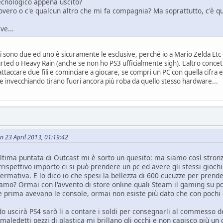
tecnologico appena uscito?
covero o c'e qualcun altro che mi fa compagnia? Ma soprattutto, c'è 
ve...
ti sono due ed uno è sicuramente le esclusive, perché io a Mario Zelda Etc è
ted o Heavy Rain (anche se non ho PS3 ufficialmente sigh). L'altro concett
ttaccare due fili e cominciare a giocare, se compri un PC con quella cifra 
e invecchiando tirano fuori ancora più roba da quello stesso hardware...
n 23 April 2013, 01:19:42
ltima puntata di Outcast mi è sorto un quesito: ma siamo così stron
rrispettivo importo ci si può prendere un pc ed avere gli stessi gioc
fermativa. E lo dico io che spesi la bellezza di 600 cucuzze per prend
mo? Ormai con l'avvento di store online quali Steam il gaming su pc 
 prima avevano le console, ormai non esiste più dato che con pochi cl
o uscirà PS4 sarò li a contare i soldi per consegnarli al commesso 
maledetti pezzi di plastica mi brillano gli occhi e non capisco più un 