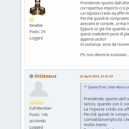
Prendendo spunto dall'ultim
corrispettivo importo ci si 
La risposta credo sia afferm
Perchè quindi le compriamo?
avevano le console, ormai n
Newbie
Eppure so già che quando us
Posts: 29
questi maledetti pezzi di pla
Logged
appena uscito?
In sostanza: sono da ricove
PS: non ditemi le esclusive..
littlexaus
23 April 2013, 01:41:23
Quote from: Gian Marco o
Prendendo spunto dall'u
lancio, quando con il co
Full Member
La risposta credo sia af
Perchè quindi le compria
Posts: 146
comodità/semplicità che
scii kimiki
molto meno.
Logged