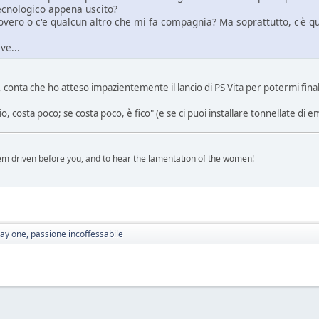
tecnologico appena uscito?
covero o c'e qualcun altro che mi fa compagnia? Ma soprattutto, c'è 
ve...
a, conta che ho atteso impazientemente il lancio di PS Vita per potermi 
hio, costa poco; se costa poco, è fico" (e se ci puoi installare tonnellate di 
em driven before you, and to hear the lamentation of the women!
ay one, passione incoffessabile