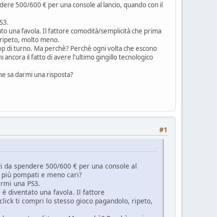
dere 500/600 € per una console al lancio, quando con il
PS3.
to una favola. Il fattore comodità/semplicità che prima
, ripeto, molto meno.
top di turno. Ma perchè? Perchè ogni volta che escono
i ancora il fatto di avere l'ultimo gingillo tecnologico
he sa darmi una risposta?
#1
zi da spendere 500/600 € per una console al
hi più pompati e meno cari?
ermi una PS3.
è diventato una favola. Il fattore
ick ti compri lo stesso gioco pagandolo, ripeto,