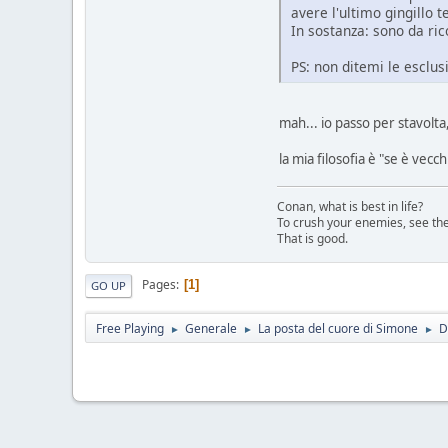
avere l'ultimo gingillo 
In sostanza: sono da ri
PS: non ditemi le esclusi
mah... io passo per stavolt
la mia filosofia è "se è vecc
Conan, what is best in life?
To crush your enemies, see th
That is good.
Pages
1
GO UP
Free Playing
Generale
La posta del cuore di Simone
D
►
►
►