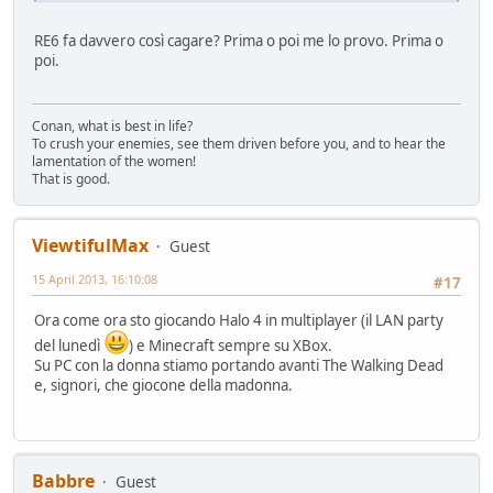
RE6 fa davvero così cagare? Prima o poi me lo provo. Prima o
poi.
Conan, what is best in life?
To crush your enemies, see them driven before you, and to hear the
lamentation of the women!
That is good.
ViewtifulMax
Guest
15 April 2013, 16:10:08
#17
Ora come ora sto giocando Halo 4 in multiplayer (il LAN party
del lunedì
) e Minecraft sempre su XBox.
Su PC con la donna stiamo portando avanti The Walking Dead
e, signori, che giocone della madonna.
Babbre
Guest