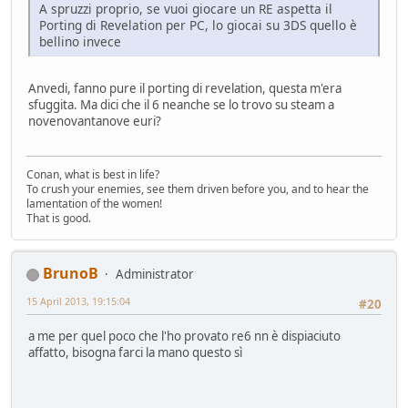
A spruzzi proprio, se vuoi giocare un RE aspetta il
Porting di Revelation per PC, lo giocai su 3DS quello è
bellino invece
Anvedi, fanno pure il porting di revelation, questa m'era
sfuggita. Ma dici che il 6 neanche se lo trovo su steam a
novenovantanove euri?
Conan, what is best in life?
To crush your enemies, see them driven before you, and to hear the
lamentation of the women!
That is good.
BrunoB
Administrator
15 April 2013, 19:15:04
#20
a me per quel poco che l'ho provato re6 nn è dispiaciuto
affatto, bisogna farci la mano questo sì