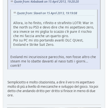
Quote from: Kebabaek on 15 April 2013, 19:20:20
Quote from: SlaveX on 15 April 2013, 19:19:08
Allora, io ho finito, rifinito e strafinito LOTR: War in
the north su PS3 e devo dire che mi aspettavo zero,
ora invece se mi piglia lo scazzo c'è pure il rischio
che mi faccia anche un quarto giro.
Poi su PC mi sto portando avanti DLC QUest,
Evoland e Strike Suit Zero.
Evoland mi incuriosisce parecchio, non fosse altro che
steam me lo sbatte davanti al naso tutti i giorni...
com'è?
Sempliciotto e molto citazionista, a dire il vero mi aspettavo
molto di più a livello di meccaniche e sviluppo del gioco. Va poi
detto che andando dritto per dritto si finisce in meno di due
ore.