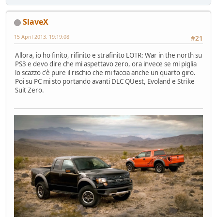
SlaveX
15 April 2013, 19:19:08
#21
Allora, io ho finito, rifinito e strafinito LOTR: War in the north su
PS3 e devo dire che mi aspettavo zero, ora invece se mi piglia
lo scazzo c'è pure il rischio che mi faccia anche un quarto giro.
Poi su PC mi sto portando avanti DLC QUest, Evoland e Strike
Suit Zero.