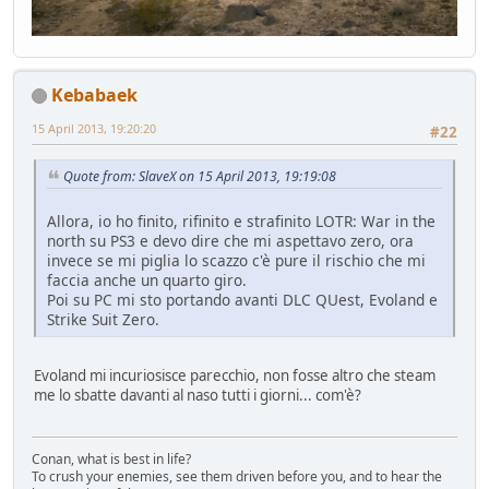
Kebabaek
15 April 2013, 19:20:20
#22
Quote from: SlaveX on 15 April 2013, 19:19:08
Allora, io ho finito, rifinito e strafinito LOTR: War in the
north su PS3 e devo dire che mi aspettavo zero, ora
invece se mi piglia lo scazzo c'è pure il rischio che mi
faccia anche un quarto giro.
Poi su PC mi sto portando avanti DLC QUest, Evoland e
Strike Suit Zero.
Evoland mi incuriosisce parecchio, non fosse altro che steam
me lo sbatte davanti al naso tutti i giorni... com'è?
Conan, what is best in life?
To crush your enemies, see them driven before you, and to hear the