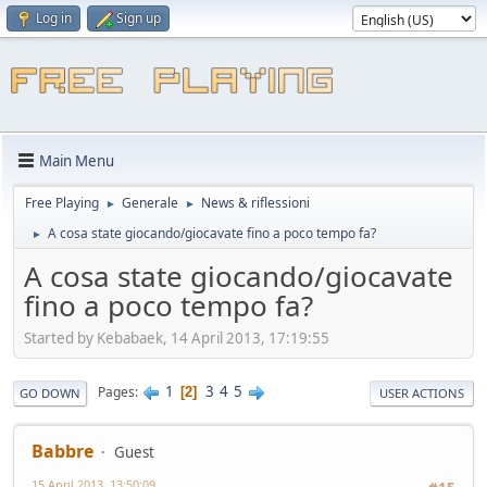
Log in
Sign up
Main Menu
Free Playing
Generale
News & riflessioni
►
►
A cosa state giocando/giocavate fino a poco tempo fa?
►
A cosa state giocando/giocavate
fino a poco tempo fa?
Started by Kebabaek, 14 April 2013, 17:19:55
1
3
4
5
Pages
2
GO DOWN
USER ACTIONS
Babbre
Guest
15 April 2013, 13:50:09