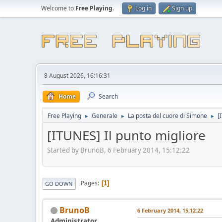
Welcome to
Free Playing
.
Log in
Sign up
8 August 2026, 16:16:31
Home
Search
Free Playing
Generale
La posta del cuore di Simone
[
►
►
►
[ITUNES] Il punto migliore
Started by BrunoB, 6 February 2014, 15:12:22
Pages
1
GO DOWN
BrunoB
6 February 2014, 15:12:22
Administrator