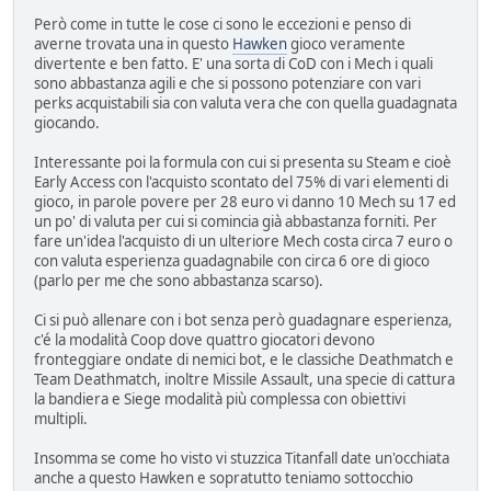
Però come in tutte le cose ci sono le eccezioni e penso di
averne trovata una in questo
Hawken
gioco veramente
divertente e ben fatto. E' una sorta di CoD con i Mech i quali
sono abbastanza agili e che si possono potenziare con vari
perks acquistabili sia con valuta vera che con quella guadagnata
giocando.
Interessante poi la formula con cui si presenta su Steam e cioè
Early Access con l'acquisto scontato del 75% di vari elementi di
gioco, in parole povere per 28 euro vi danno 10 Mech su 17 ed
un po' di valuta per cui si comincia già abbastanza forniti. Per
fare un'idea l'acquisto di un ulteriore Mech costa circa 7 euro o
con valuta esperienza guadagnabile con circa 6 ore di gioco
(parlo per me che sono abbastanza scarso).
Ci si può allenare con i bot senza però guadagnare esperienza,
c'é la modalità Coop dove quattro giocatori devono
fronteggiare ondate di nemici bot, e le classiche Deathmatch e
Team Deathmatch, inoltre Missile Assault, una specie di cattura
la bandiera e Siege modalità più complessa con obiettivi
multipli.
Insomma se come ho visto vi stuzzica Titanfall date un'occhiata
anche a questo Hawken e sopratutto teniamo sottocchio