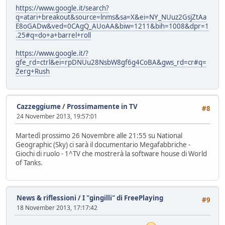
https://www.google.it/search?
q=atari+breakout&source=lnms&sa=X&ei=NY_NUuz2GsjZtAa
E8oGADw&ved=0CAgQ_AUoAA&biw=1211&bih=1008&dpr=1
.25#q=do+a+barrel+roll
https://www.google.it/?
gfe_rd=ctrl&ei=rpDNUu28NsbW8gf6g4CoBA&gws_rd=cr#q=
Zerg+Rush
Cazzeggiume
/
Prossimamente in TV
#8
24 November 2013, 19:57:01
Martedì prossimo 26 Novembre alle 21:55 su National
Geographic (Sky) ci sarà il documentario Megafabbriche -
Giochi di ruolo - 1^TV che mostrerà la software house di World
of Tanks.
News & riflessioni
/
I "gingilli" di FreePlaying
#9
18 November 2013, 17:17:42