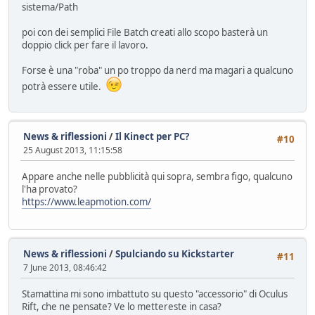
sistema/Path
poi con dei semplici File Batch creati allo scopo basterà un
doppio click per fare il lavoro.
Forse è una "roba" un po troppo da nerd ma magari a qualcuno
potrà essere utile.
News & riflessioni
/
Il Kinect per PC?
#10
25 August 2013, 11:15:58
Appare anche nelle pubblicità qui sopra, sembra figo, qualcuno
l'ha provato?
https://www.leapmotion.com/
News & riflessioni
/
Spulciando su Kickstarter
#11
7 June 2013, 08:46:42
Stamattina mi sono imbattuto su questo "accessorio" di Oculus
Rift, che ne pensate? Ve lo mettereste in casa?