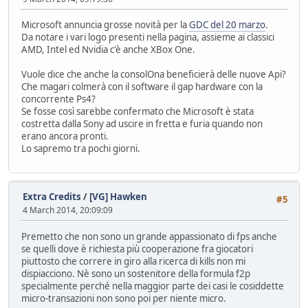
Microsoft annuncia grosse novità per la
GDC del 20 marzo
.
Da notare i vari logo presenti nella pagina, assieme ai classici
AMD, Intel ed Nvidia c'è anche XBox One.
Vuole dice che anche la consolOna beneficierà delle nuove Api?
Che magari colmerà con il software il gap hardware con la
concorrente Ps4?
Se fosse così sarebbe confermato che Microsoft è stata
costretta dalla Sony ad uscire in fretta e furia quando non
erano ancora pronti.
Lo sapremo tra pochi giorni.
Extra Credits
/
[VG] Hawken
#5
4 March 2014, 20:09:09
Premetto che non sono un grande appassionato di fps anche
se quelli dove è richiesta più cooperazione fra giocatori
piuttosto che correre in giro alla ricerca di kills non mi
dispiacciono. Nè sono un sostenitore della formula f2p
specialmente perché nella maggior parte dei casi le cosiddette
micro-transazioni non sono poi per niente micro.