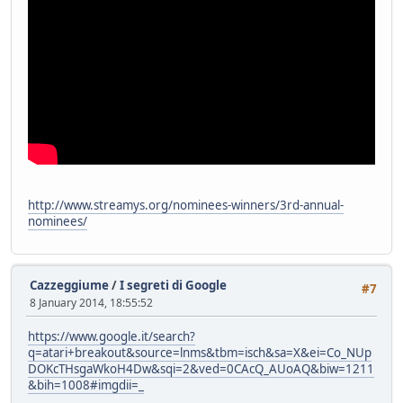
http://www.streamys.org/nominees-winners/3rd-annual-
nominees/
Cazzeggiume
/
I segreti di Google
#7
8 January 2014, 18:55:52
https://www.google.it/search?
q=atari+breakout&source=lnms&tbm=isch&sa=X&ei=Co_NUp
DOKcTHsgaWkoH4Dw&sqi=2&ved=0CAcQ_AUoAQ&biw=1211
&bih=1008#imgdii=_