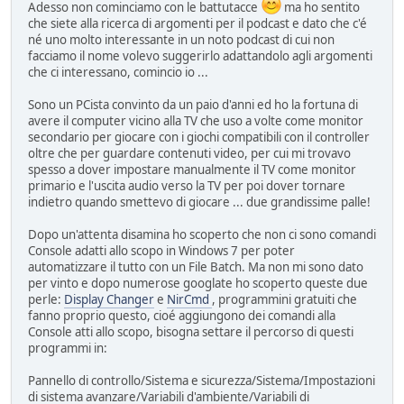
Adesso non cominciamo con le battutacce
ma ho sentito
che siete alla ricerca di argomenti per il podcast e dato che c'é
né uno molto interessante in un noto podcast di cui non
facciamo il nome volevo suggerirlo adattandolo agli argomenti
che ci interessano, comincio io ...
Sono un PCista convinto da un paio d'anni ed ho la fortuna di
avere il computer vicino alla TV che uso a volte come monitor
secondario per giocare con i giochi compatibili con il controller
oltre che per guardare contenuti video, per cui mi trovavo
spesso a dover impostare manualmente il TV come monitor
primario e l'uscita audio verso la TV per poi dover tornare
indietro quando smettevo di giocare ... due grandissime palle!
Dopo un'attenta disamina ho scoperto che non ci sono comandi
Console adatti allo scopo in Windows 7 per poter
automatizzare il tutto con un File Batch. Ma non mi sono dato
per vinto e dopo numerose googlate ho scoperto queste due
perle:
Display Changer
e
NirCmd
, programmini gratuiti che
fanno proprio questo, cioé aggiungono dei comandi alla
Console atti allo scopo, bisogna settare il percorso di questi
programmi in:
Pannello di controllo/Sistema e sicurezza/Sistema/Impostazioni
di sistema avanzare/Variabili d'ambiente/Variabili di