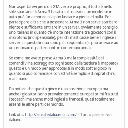
Non aspettatevi però un GTA vero e proprio, il tutto è nello
stile spartano di Arma 3 basato sul realismo, un incidente in
auto può farvi morire o vi può lasciare a piedi nel nulla. Per
partecipare oltre che a possedere Arma 3 non serve scaricare
niente è sufficiente entrare in un server, ovviamente consiglio
uno italiano in quanto c'è molta interazione tra giocatori con il
microfono (indispensabile), per chi masticasse bene l'inglese i
server in questa lingua sono più frequentati (si può arrivare ad
un centinaio di partecipanti in contemporanea).
Se come me avete preso Arma 3 ma la complessità dei
comandi vi ha scoraggiato (ogni tasto della tastiera è mappato)
questo è un modo per approcciarsi in modo soft al gioco in
quanto si può cominciare con attività semplici ed impratichirsi
man mano.
Da notare che questo gioco è una creazione europea ma
anche i giocatori sono prevalentemente europei primi fra tutti
i tedeschi ma anche molti inglesi e francesi, quasi totalmente
assenti le altre parti del mondo.
Link utili:
http://altislifeitalia.enjin.com/
- Il principale server
italiano.