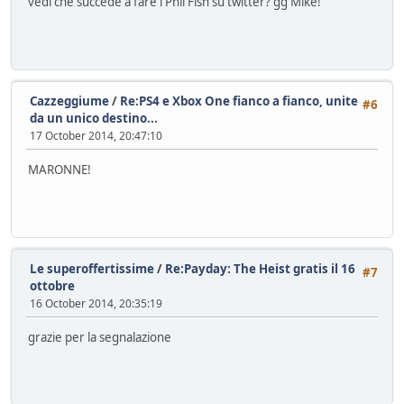
vedi che succede a fare i Phil Fish su twitter? gg Mike!
Cazzeggiume
/
Re:PS4 e Xbox One fianco a fianco, unite
#6
da un unico destino...
17 October 2014, 20:47:10
MARONNE!
Le superoffertissime
/
Re:Payday: The Heist gratis il 16
#7
ottobre
16 October 2014, 20:35:19
grazie per la segnalazione