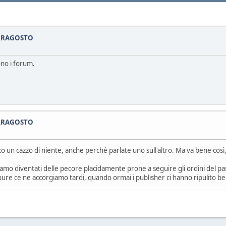
FERRAGOSTO
ono i forum.
FERRAGOSTO
o un cazzo di niente, anche perché parlate uno sull'altro. Ma va bene così,
i siamo diventati delle pecore placidamente prone a seguire gli ordini del p
ure ce ne accorgiamo tardi, quando ormai i publisher ci hanno ripulito ben