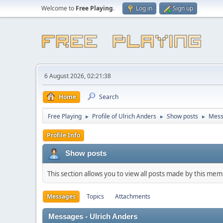
Welcome to
Free Playing
.
Log in
Sign up
6 August 2026, 02:21:38
Home
Search
Free Playing
Profile of Ulrich Anders
Show posts
Mess
►
►
►
Profile Info
Show posts
This section allows you to view all posts made by this me
Messages
Topics
Attachments
Messages - Ulrich Anders