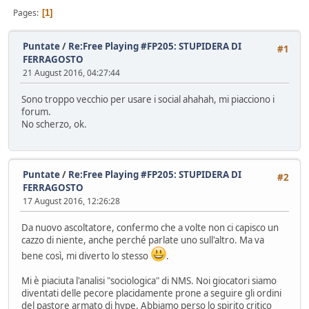
Pages
1
Puntate
/
Re:Free Playing #FP205: STUPIDERA DI
#1
FERRAGOSTO
21 August 2016, 04:27:44
Sono troppo vecchio per usare i social ahahah, mi piacciono i
forum.
No scherzo, ok.
Puntate
/
Re:Free Playing #FP205: STUPIDERA DI
#2
FERRAGOSTO
17 August 2016, 12:26:28
Da nuovo ascoltatore, confermo che a volte non ci capisco un
cazzo di niente, anche perché parlate uno sull'altro. Ma va
bene così, mi diverto lo stesso
.
Mi è piaciuta l'analisi "sociologica" di NMS. Noi giocatori siamo
diventati delle pecore placidamente prone a seguire gli ordini
del pastore armato di hype. Abbiamo perso lo spirito critico